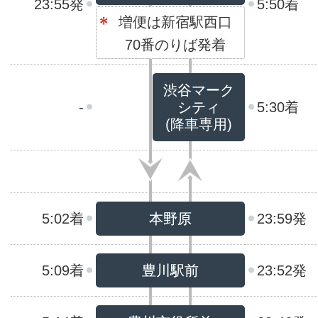
23:55発
5:50着
増便は新宿駅西口
70番のりば発着
渋谷マーク
-
シティ
5:30着
(降車専用)
5:02着
本野原
23:59発
5:09着
豊川駅前
23:52発