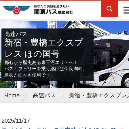
高速バス
新宿・豊橋エクスプ
レス ほの国号
都心から歴史ある東三河エリアへ！
バス・フェリーを乗り継げば伊良湖岬、
鳥羽方面へも便利です
Home
高速バス
新宿・豊橋エクスプレ
2025/11/17