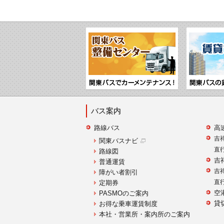
バス案内
路線バス
高
吉
関東バスナビ
直
路線図
吉
普通運賃
吉
障がい者割引
直
定期券
空
PASMOのご案内
貸
お得な乗車運賃制度
本社・営業所・案内所のご案内