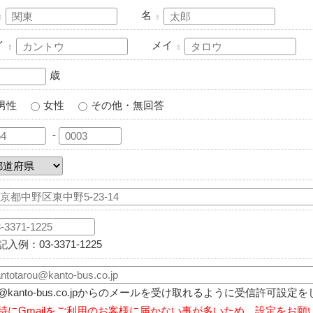
名
イ
メイ
歳
男性
女性
その他・無回答
-
記入例：03-3371-1225
@kanto-bus.co.jpからのメールを受け取れるように受信許可設定
特にGmailをご利用のお客様に届かない事が多いため、設定をお願