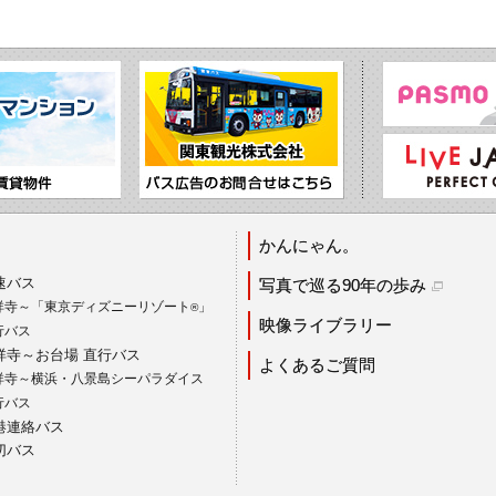
かんにゃん。
速バス
写真で巡る90年の歩み
祥寺～「東京ディズニーリゾート
」
®
映像ライブラリー
行バス
祥寺～お台場 直行バス
よくあるご質問
祥寺～横浜・八景島シーパラダイス
行バス
港連絡バス
切バス