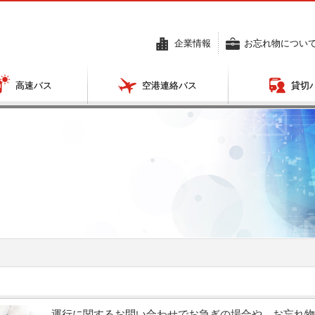
企業情報
お忘れ物につい
高速バス
空港連絡バス
貸切
表、所
のりば・運賃・
関東
定期券・営業所・深夜バスのご案内
エリ
運行に関するお問い合わせでお急ぎの場合や、お忘れ物