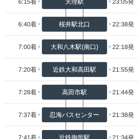
6:15着
天理駅
23:05発
6:40着
桜井駅北口
22:38発
7:00着
大和八木駅(南口)
22:18発
7:20着
近鉄大和高田駅
21:55発
7:28着
高田市駅
21:44発
7:37着
忍海バスセンター
21:38発
7:41着
近鉄御所駅
21:34発