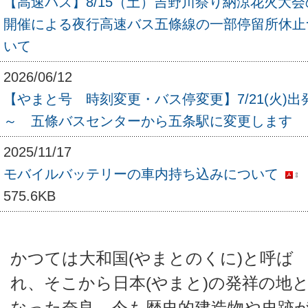
【高速バス】8/15（土）吉野川祭り納涼花火大会
開催による夜行高速バス五條線の一部停留所休止
いて
2026/06/12
【やまと号 時刻変更・バス停変更】7/21(火)出
～ 五條バスセンターから五条駅に変更します
2025/11/17
モバイルバッテリーの車内持ち込みについて
575.6KB
かつては大和国(やまとのくに)と呼ば
れ、そこから日本(やまと)の発祥の地
なった奈良。今も歴史的建造物や史跡