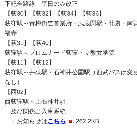
下記全路線 平日のみ改正
【荻30】【荻32】【荻34】【荻36】
荻窪駅～青梅街道営業所・武蔵関駅・北裏・南
福寺
【荻31】【荻40】
荻窪駅～プロムナード荻窪・立教女学院
【荻11】【荻12】
荻窪駅～井荻駅・石神井公園駅（西武バスは変
なし）
【西02】
西荻窪駅～上石神井駅
及び関係出入庫系統
・お知らせは
こちら
262.2KB