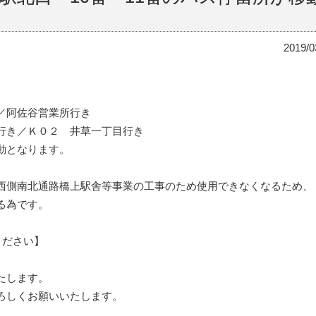
2019/0
き／阿佐谷営業所行き
行き／Ｋ０２ 井草一丁目行き
動となります。
西側南北通路橋上駅舎等事業の工事のため使用できなくなるため、
る為です。
ください】
たします。
ろしくお願いいたします。