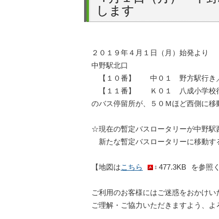
します
２０１９年４月１日（月）始発より
中野駅北口
【１０番】 中０１ 野方駅行
【１１番】 Ｋ０１ 八成小学校
のバス停留所が、５０Ｍほど西側に移
☆現在の暫定バスロータリーが中野駅
新たな暫定バスロータリーに移動す
【地図は
こちら
477.3KB
を参照
ご利用のお客様にはご迷惑をおかけい
ご理解・ご協力いただきますよう、よ