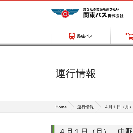
路線バス
運行情報
停留所名やランドマーク、地図から時刻
要時間、運行状況が検索できます。
Home
運行情報
４月１日（月）
４月１日（月） 中野