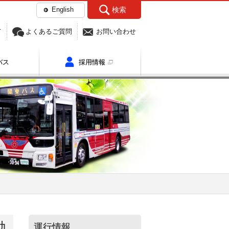
English
検索
て
よくあるご質問
お問い合わせ
バス
採用情報
バス運行エリア全体のほか、
ア別のご確認もいただけます。
動
運行情報