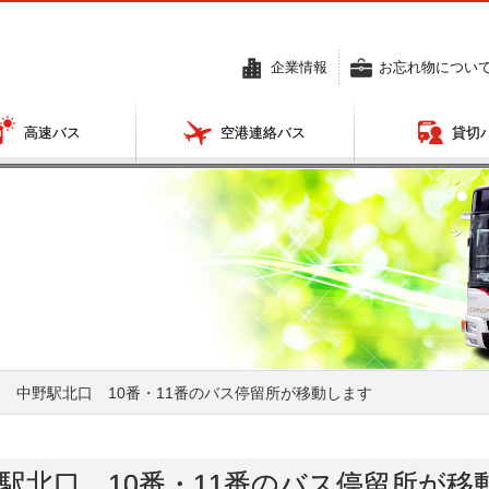
企業情報
お忘れ物につい
高速バス
空港連絡バス
貸切
表、所
のりば・運賃・
関東
定期券・営業所・深夜バスのご案内
エリ
 中野駅北口 10番・11番のバス停留所が移動します
駅北口 10番・11番のバス停留所が移