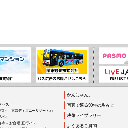
かんにゃん。
速バス
写真で巡る90年の歩み
祥寺～「東京ディズニーリゾート
」
®
映像ライブラリー
行バス
祥寺～お台場 直行バス
よくあるご質問