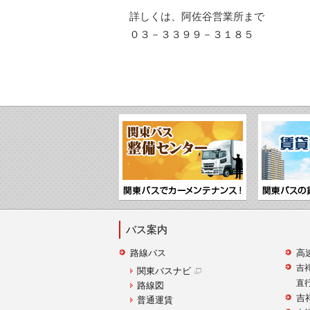
詳しくは、阿佐谷営業所まで
０３－３３９９－３１８５
バス案内
路線バス
高
吉
関東バスナビ
直
路線図
吉
普通運賃